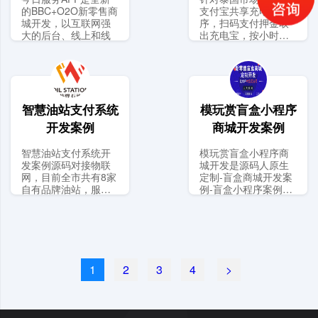
的BBC+O2O新零售商
支付宝共享充电小程
城开发，以互联网强
序，扫码支付押金取
大的后台、线上和线
出充电宝，按小时计
费。归还
智慧油站支付系统
模玩赏盲盒小程序
开发案例
商城开发案例
智慧油站支付系统开
模玩赏盲盒小程序商
发案例源码对接物联
城开发是源码人原生
网，目前全市共有8家
定制-盲盒商城开发案
自有品牌油站，服务
例-盲盒小程序案例浙
客户超
江义
1
2
3
4
>