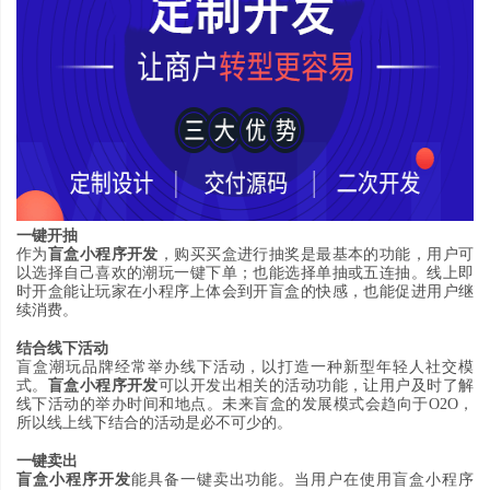
一键开抽
作为
盲盒小程序开发
，
购买买盒进行抽奖是最基本的功能
，
用户可
以选择自己喜欢的潮玩一键下单
；
也能选择单抽或五连抽
。
线上即
时开盒能让玩家在小程序上体会到开盲盒的快感
，
也能促进用户继
续消费
。
结合线下活动
盲盒潮玩品牌经常举办线下活动
，
以打造一种新型年轻人社交模
式
。
盲盒小程序开发
可以开发出相关的活动功能
，
让用户及时了解
线下活动的举办时间和地点
。
未来盲盒的发展模式会趋向于
O2O，
所以线上线下结合的活动是必不可少的
。
一键卖出
盲盒小程序开发
能具备一键卖出功能
。
当用户在使用盲盒小程序