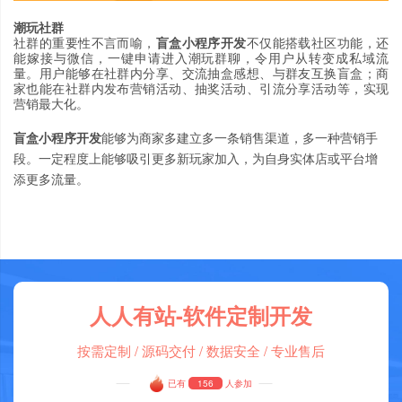
潮玩社群
社群的重要性不言而喻
，
盲盒小程序开发
不仅能搭载社区功能
，
还
能嫁接与微信
，
一键申请进入潮玩群聊
，
令用户从转变成私域流
量
。
用户能够在社群内分享
、
交流抽盒感想
、
与群友互换盲盒
；
商
家也能在社群内发布营销活动
、
抽奖活动
、
引流分享活动等
，
实现
营销最大化
。
盲盒小程序开发
能够为商家多建立多一条销售渠道
，
多一种营销手
段
。
一定程度上能够吸引更多新玩家加入
，
为自身实体店或平台增
添更多流量
。
人人有站-软件定制开发
按需定制 / 源码交付 / 数据安全 / 专业售后
已有
156
人参加