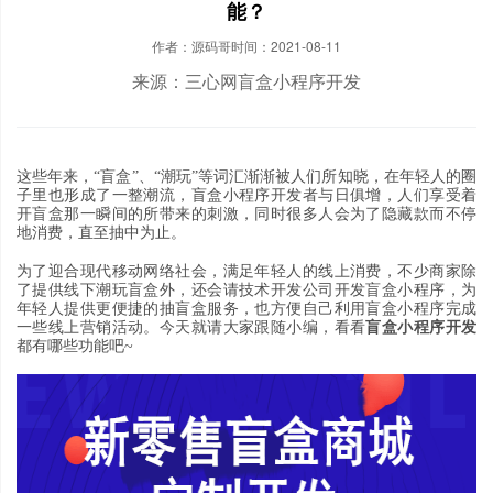
能？
作者：源码哥
时间：2021-08-11
来源：三心网盲盒小程序开发
这些年来
，“
盲盒
”、“
潮玩
”
等词汇渐渐被人们所知晓
，
在年轻人的圈
子里也形成了一整潮流
，盲盒小程序开发者与日俱增，
人们享受着
开盲盒那一瞬间的所带来的刺激
，
同时很多人会为了隐藏款而不停
地消费
，
直至抽中为止
。
为了迎合现代移动网络社会
，
满足年轻人的线上消费
，
不少商家除
了提供线下潮玩盲盒外
，
还会请技术开发公司开发盲盒小程序
，
为
年轻人提供更便捷的抽盲盒服务
，
也方便自己利用盲盒小程序完成
一些线上营销活动
。
今天就请大家跟随小编
，
看看
盲盒小程序开发
都有哪些功能吧
~